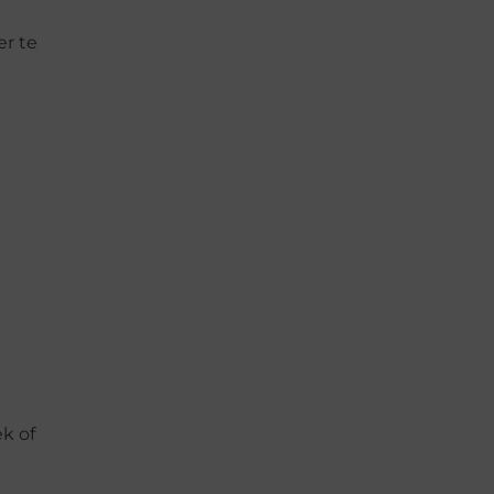
er te
ek of