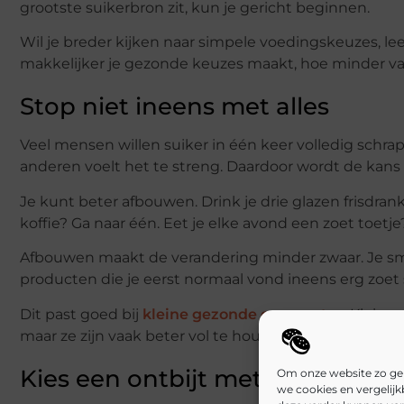
grootste suikerbron zit, kun je gericht beginnen.
Wil je breder kijken naar simpele voedingskeuzes, le
makkelijker je gezonde keuzes maakt, hoe minder vaa
Stop niet ineens met alles
Veel mensen willen suiker in één keer volledig sch
anderen voelt het te streng. Daardoor wordt de kans 
Je kunt beter afbouwen. Drink je drie glazen frisdra
koffie? Ga naar één. Eet je elke avond een zoet toetj
Afbouwen maakt de verandering minder zwaar. Je sm
producten die je eerst normaal vond ineens erg zoe
Dit past goed bij
kleine gezonde gewoontes
. Klein
maar ze zijn vaak beter vol te houden dan grote regel
Kies een ontbijt met minder sui
Om onze website zo geb
we cookies en vergelij