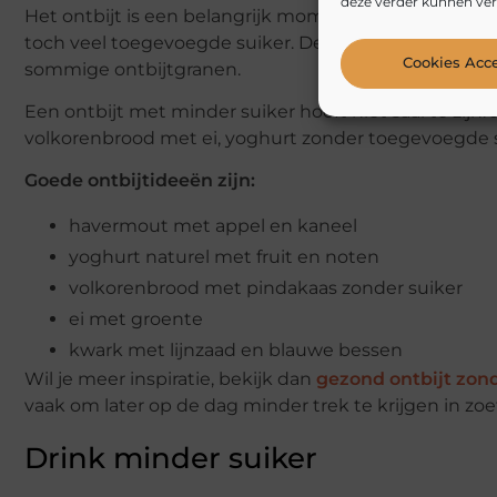
deze verder kunnen ver
Het ontbijt is een belangrijk moment om op suiker te
toch veel toegevoegde suiker. Denk aan krokante mu
Cookies Acc
sommige ontbijtgranen.
Een ontbijt met minder suiker hoeft niet saai te zijn
volkorenbrood met ei, yoghurt zonder toegevoegde s
Goede ontbijtideeën zijn:
havermout met appel en kaneel
yoghurt naturel met fruit en noten
volkorenbrood met pindakaas zonder suiker
ei met groente
kwark met lijnzaad en blauwe bessen
Wil je meer inspiratie, bekijk dan
gezond ontbijt zond
vaak om later op de dag minder trek te krijgen in zoe
Drink minder suiker