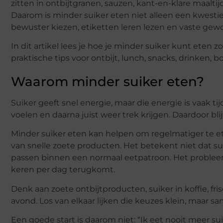
zitten in ontbijtgranen, sauzen, kant-en-klare maalt
Daarom is minder suiker eten niet alleen een kwest
bewuster kiezen, etiketten leren lezen en vaste gew
In dit artikel lees je hoe je minder suiker kunt eten z
praktische tips voor ontbijt, lunch, snacks, drinke
Waarom minder suiker eten?
Suiker geeft snel energie, maar die energie is vaak tij
voelen en daarna juist weer trek krijgen. Daardoor bli
Minder suiker eten kan helpen om regelmatiger te e
van snelle zoete producten. Het betekent niet dat sui
passen binnen een normaal eetpatroon. Het problee
keren per dag terugkomt.
Denk aan zoete ontbijtproducten, suiker in koffie, fri
avond. Los van elkaar lijken die keuzes klein, maar 
Een goede start is daarom niet: “Ik eet nooit meer sui