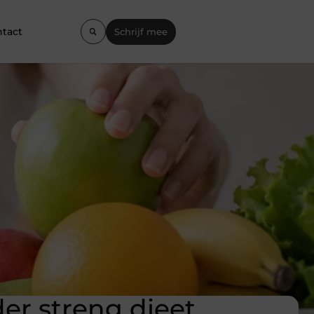
tact
Schrijf mee
der streng dieet