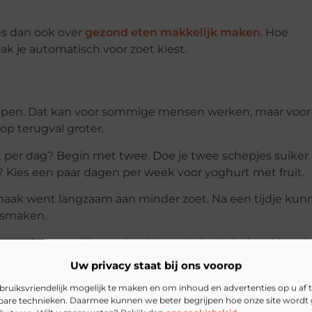
es dan ook over
gezond eten makkelijk maken
. Hoe
k je automatisch voor zoet kiest.
rappen. Dat kan voor sommige mensen werken, maar voor
op terugval groter.
nk per dag? Begin met twee. Doe je twee schepjes suiker 
e? Kies een paar dagen per week voor yoghurt met fruit.
aak went langzaam aan minder zoet. Na een tijdje kun
t smaken.
e veranderingen lijken misschien minder indrukwekkend,
s.
Uw privacy staat bij ons voorop
ker
ruiksvriendelijk mogelijk te maken en om inhoud en advertenties op u af
kbare technieken. Daarmee kunnen we beter begrijpen hoe onze site wordt