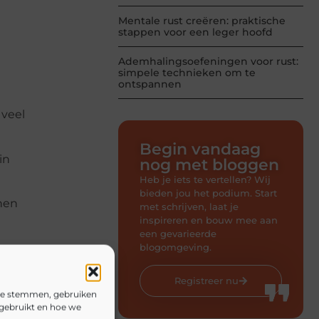
Mentale rust creëren: praktische
stappen voor een leger hoofd
Ademhalingsoefeningen voor rust:
simpele technieken om te
ontspannen
 veel
Begin vandaag
in
nog met bloggen
Heb je iets te vertellen? Wij
bieden jou het podium. Start
nen
met schrijven, laat je
inspireren en bouw mee aan
een gevarieerde
blogomgeving.
Registreer nu
 te stemmen, gebruiken
 gebruikt en hoe we