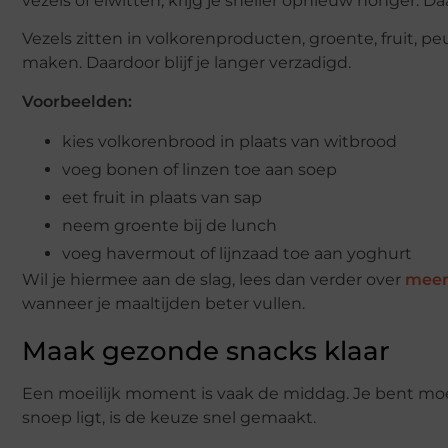
vezels of eiwitten, krijg je sneller opnieuw honger. 
Vezels zitten in volkorenproducten, groente, fruit, p
maken. Daardoor blijf je langer verzadigd.
Voorbeelden:
kies volkorenbrood in plaats van witbrood
voeg bonen of linzen toe aan soep
eet fruit in plaats van sap
neem groente bij de lunch
voeg havermout of lijnzaad toe aan yoghurt
Wil je hiermee aan de slag, lees dan verder over
meer
wanneer je maaltijden beter vullen.
Maak gezonde snacks klaar
Een moeilijk moment is vaak de middag. Je bent moe, h
snoep ligt, is de keuze snel gemaakt.