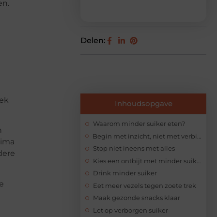
en.
Delen:
iek
Inhoudsopgave
Waarom minder suiker eten?
n
Begin met inzicht, niet met verbieden
rima
Stop niet ineens met alles
dere
Kies een ontbijt met minder suiker
Drink minder suiker
de
Eet meer vezels tegen zoete trek
Maak gezonde snacks klaar
Let op verborgen suiker
e