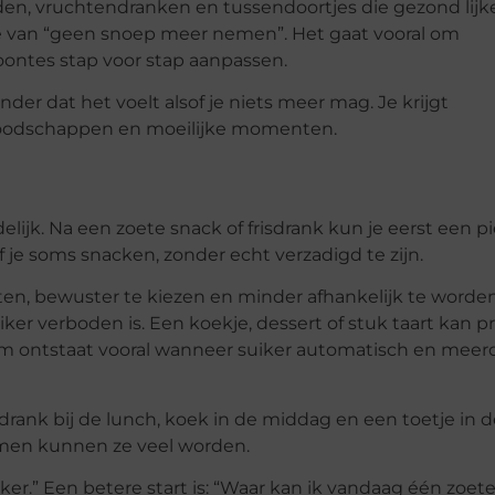
ijden, vruchtendranken en tussendoortjes die gezond lijk
ie van “geen snoep meer nemen”. Het gaat vooral om
oontes stap voor stap aanpassen.
onder dat het voelt alsof je niets meer mag. Je krijgt
n, boodschappen en moeilijke momenten.
delijk. Na een zoete snack of frisdrank kun je eerst een p
jf je soms snacken, zonder echt verzadigd te zijn.
ten, bewuster te kiezen en minder afhankelijk te worde
ker verboden is. Een koekje, dessert of stuk taart kan p
m ontstaat vooral wanneer suiker automatisch en meer
sdrank bij de lunch, koek in de middag en een toetje in 
samen kunnen ze veel worden.
ker.” Een betere start is: “Waar kan ik vandaag één zoet