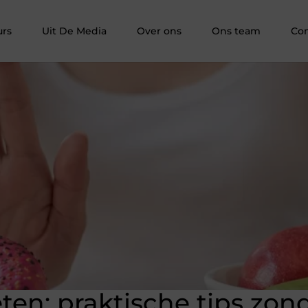
rs
Uit De Media
Over ons
Ons team
Con
ten: praktische tips zon