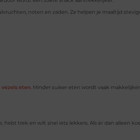
Daardoor wordt een zoete snack aantrekkelijker.
eulvruchten, noten en zaden. Ze helpen je maaltijd stevig
 vezels eten
. Minder suiker eten wordt vaak makkelijker
ebt trek en wilt snel iets lekkers. Als er dan alleen ko