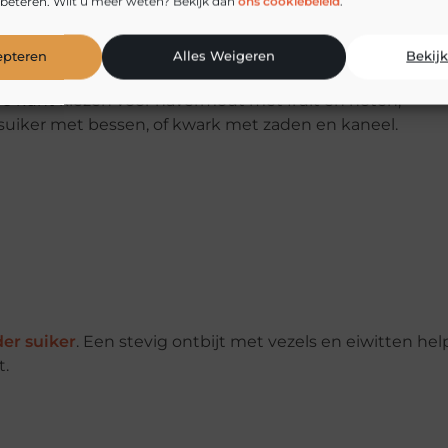
beteren. Wilt u meer weten? Bekijk dan
ons cookiebeleid
.
 letten. Veel ontbijtproducten lijken gezond, maar beva
esli, ontbijtkoek, gezoete yoghurt, vruchtenyoghurt en
epteren
Alles Weigeren
Bekij
. Je kunt kiezen voor havermout met fruit en noten,
uiker met bessen, of kwark met zaden en kaneel.
er suiker
. Een stevig ontbijt met vezels en eiwitten hel
t.