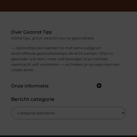
Over Gezond Tips
Kleine tips, groot verschil voor je gezondheid.
— Gezondtips.be inspireert je met eenvoudige en
doeltreffende gezondheidstips die écht werken. Of je nu
gezonder wilt eten, meer wilt bewegen of je mentale
veerkracht wilt versterken — wij helpen je op weg naar een
vitaler leven.
Onze informatie
Inkomsten genereren met je website: zo maak je van bezoekers echte verdiensten
Bericht categorie