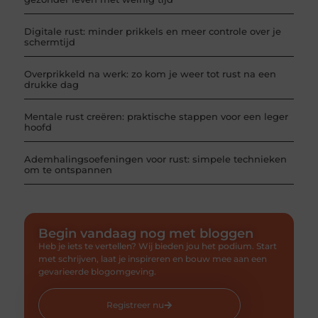
Digitale rust: minder prikkels en meer controle over je
schermtijd
Overprikkeld na werk: zo kom je weer tot rust na een
drukke dag
Mentale rust creëren: praktische stappen voor een leger
hoofd
Ademhalingsoefeningen voor rust: simpele technieken
om te ontspannen
Begin vandaag nog met bloggen
Heb je iets te vertellen? Wij bieden jou het podium. Start
met schrijven, laat je inspireren en bouw mee aan een
gevarieerde blogomgeving.
Registreer nu