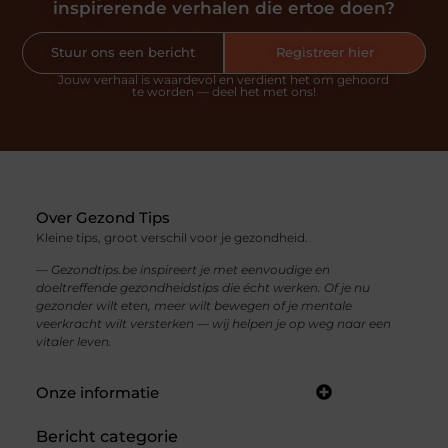
inspirerende verhalen die ertoe doen?
Stuur ons een bericht
Registreer hier
Jouw verhaal is waardevol en verdient het om gehoord
te worden — deel het met ons!
Over Gezond Tips
Kleine tips, groot verschil voor je gezondheid.
— Gezondtips.be inspireert je met eenvoudige en
doeltreffende gezondheidstips die écht werken. Of je nu
gezonder wilt eten, meer wilt bewegen of je mentale
veerkracht wilt versterken — wij helpen je op weg naar een
vitaler leven.
Onze informatie
Inkomsten genereren met je website: zo maak je van bezoekers echte verdiensten
Bericht categorie