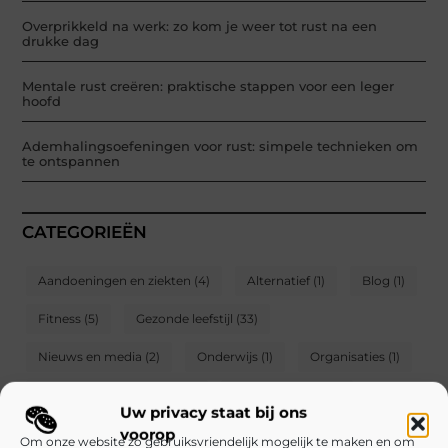
Overprikkeld na werk: zo kom je weer tot rust na een
drukke dag
Mentale rust creëren: praktische stappen voor een leger
hoofd
Ademhalingsoefeningen voor rust: simpele technieken om
te ontspannen
CATEGORIEËN
Aandoeningen en ziekten
(4)
Alternatief
(1)
Blog
(1)
Fitness
(5)
Gezonde leefstijl
(33)
Nieuws en media
(2)
Onderwijs
(1)
Organisaties
(1)
Producten en winkelen
(6)
Tandheelkunde
(1)
Uw privacy staat bij ons
voorop
Thuisgezondheid
(4)
Volksgezondheid en veiligheid
(1)
Om onze website zo gebruiksvriendelijk mogelijk te maken en om