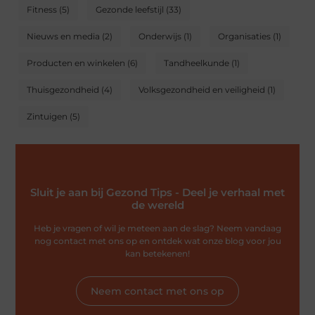
Fitness
(5)
Gezonde leefstijl
(33)
Nieuws en media
(2)
Onderwijs
(1)
Organisaties
(1)
Producten en winkelen
(6)
Tandheelkunde
(1)
Thuisgezondheid
(4)
Volksgezondheid en veiligheid
(1)
Zintuigen
(5)
Sluit je aan bij Gezond Tips - Deel je verhaal met
de wereld
Heb je vragen of wil je meteen aan de slag? Neem vandaag
nog contact met ons op en ontdek wat onze blog voor jou
kan betekenen!
Neem contact met ons op