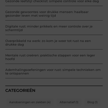
Gezonde leefstijl checklist: simpele controle voor elke dag
Gezonde gewoontes voor drukke mensen: haalbaar
gezonder leven met weinig tijd
Digitale rust: minder prikkels en meer controle over je
schermtijd
Overprikkeld na werk: zo kom je weer tot rust na een
drukke dag
Mentale rust creëren: praktische stappen voor een leger
hoofd
Ademhalingsoefeningen voor rust: simpele technieken om
te ontspannen
CATEGORIEËN
Aandoeningen en ziekten
(4)
Alternatief
(1)
Blog
(1)