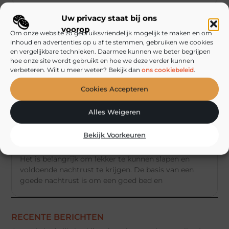
Uw privacy staat bij ons
voorop
Om onze website zo gebruiksvriendelijk mogelijk te maken en om
PRODUCTEN EN WINKELEN
inhoud en advertenties op u af te stemmen, gebruiken we cookies
en vergelijkbare technieken. Daarmee kunnen we beter begrijpen
hoe onze site wordt gebruikt en hoe we deze verder kunnen
verbeteren. Wilt u meer weten? Bekijk dan
ons cookiebeleid
.
Cookies Accepteren
Alles Weigeren
Bekijk Voorkeuren
Lekker slapen op een goed matras
Het is belangrijk om lekker te kunnen slapen en
voldoende nachtrust te krijgen. De basis van een
goede nachtrust is om een goed bed en
RECENTE BERICHTEN